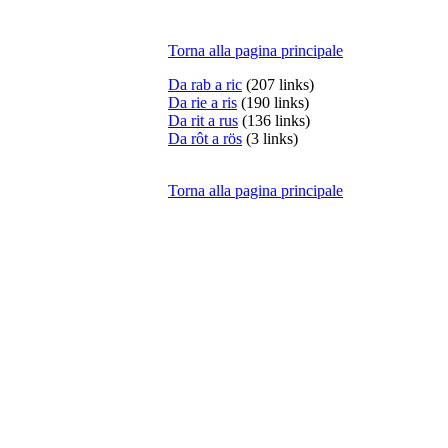
Torna alla pagina principale
Da rab a ric
(207 links)
Da rie a ris
(190 links)
Da rit a rus
(136 links)
Da rôt a rös
(3 links)
Torna alla pagina principale