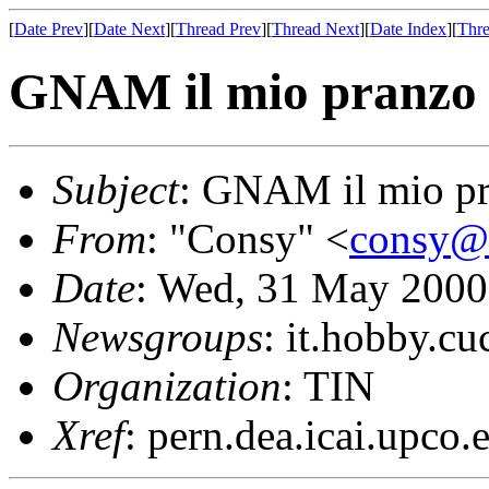
[
Date Prev
][
Date Next
][
Thread Prev
][
Thread Next
][
Date Index
][
Thre
GNAM il mio pranzo 
Subject
: GNAM il mio pr
From
: "Consy" <
consy@
Date
: Wed, 31 May 2000
Newsgroups
: it.hobby.cu
Organization
: TIN
Xref
: pern.dea.icai.upco.