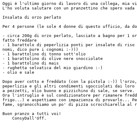
Oggi è l'ultimo giorno di lavoro di una collega, mia vi
L'ho voluta salutare con un pranzettino che spero vada 
Insalata di orzo perlato

Per 4 persone (le sole 4 donne di questo ufficio, da do
- circa 200g di orzo perlato, lasciato a bagno per 1 or
fatto freddare

- 1 barattolo di peperlizia ponti per insalate di riso 
nomi, dico pure i cognomi :-)))

- 1 barattolino di tonno sott'olio

- 1 barattolino di olive nere snocciolate

- 1 barattolino di mais

- rughetta selvatica del mio giardino :-)

- olio e sale

Dopo aver cotto e freddato (con la pistola :-)) l'orzo,
peperlizia e gli altri condimenti sgocciolati dai loro 
a pezzetti, olio buono e pizzichino di sale, se serve.

Ora l'intruglio è sul condizionatore per rimanere fredd
frigo...) e aspettiamo con impazienza di provarlo... Pe
fame, sgranocchiamo un po' di pizza scrocchiarella al r
Buon pranzo a tutti voi!

    ConsyDall'Uff.
