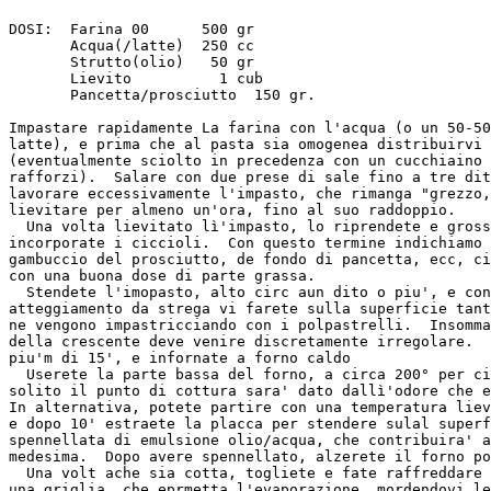
DOSI:  Farina 00      500 gr

       Acqua(/latte)  250 cc

       Strutto(olio)   50 gr

       Lievito          1 cub

       Pancetta/prosciutto  150 gr.

Impastare rapidamente La farina con l'acqua (o un 50-50
latte), e prima che al pasta sia omogenea distribuirvi 
(eventualmente sciolto in precedenza con un cucchiaino 
rafforzi).  Salare con due prese di sale fino a tre dit
lavorare eccessivamente l'impasto, che rimanga "grezzo,
lievitare per almeno un'ora, fino al suo raddoppio.

  Una volta lievitato lì'impasto, lo riprendete e gross
incorporate i ciccioli.  Con questo termine indichiamo 
gambuccio del prosciutto, de fondo di pancetta, ecc, ci
con una buona dose di parte grassa.

  Stendete l'imopasto, alto circ aun dito o piu', e con
atteggiamento da strega vi farete sulla superficie tant
ne vengono impastricciando con i polpastrelli.  Insomma
della crescente deve venire discretamente irregolare.  
piu'm di 15', e infornate a forno caldo

  Userete la parte bassa del forno, a circa 200° per ci
solito il punto di cottura sara' dato dallì'odore che e
In alternativa, potete partire con una temperatura liev
e dopo 10' estraete la placca per stendere sulal superf
spennellata di emulsione olio/acqua, che contribuira' a
medesima.  Dopo avere spennellato, alzerete il forno po
  Una volt ache sia cotta, togliete e fate raffreddare 
una griglia, che eprmetta l'evaporazione, mordendovi le