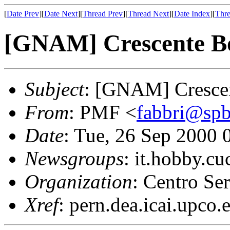
[
Date Prev
][
Date Next
][
Thread Prev
][
Thread Next
][
Date Index
][
Thre
[GNAM] Crescente Bol
Subject
: [GNAM] Crescen
From
: PMF <
fabbri@spb
Date
: Tue, 26 Sep 2000
Newsgroups
: it.hobby.cu
Organization
: Centro Ser
Xref
: pern.dea.icai.upco.