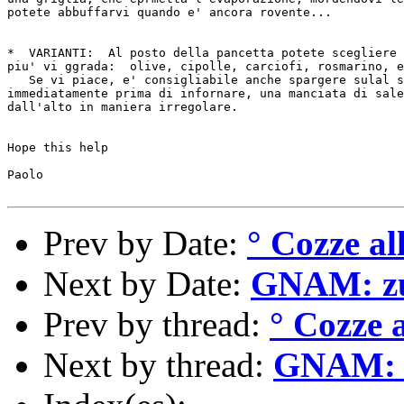
potete abbuffarvi quando e' ancora rovente...

*  VARIANTI:  Al posto della pancetta potete scegliere 
piu' vi ggrada:  olive, cipolle, carciofi, rosmarino, e
   Se vi piace, e' consigliabile anche spargere sulal s
immediatamente prima di infornare, una manciata di sale
dall'alto in maniera irregolare.

Hope this help

Paolo

Prev by Date:
° Cozze al
Next by Date:
GNAM: zuc
Prev by thread:
° Cozze 
Next by thread:
GNAM: z