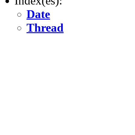
Index(es):
Date
Thread