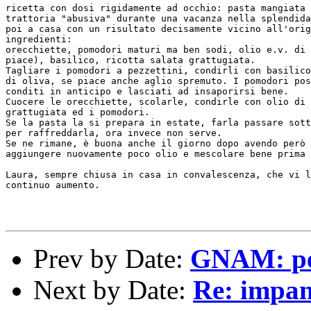
ricetta con dosi rigidamente ad occhio: pasta mangiata 
trattoria "abusiva" durante una vacanza nella splendida
poi a casa con un risultato decisamente vicino all'orig
ingredienti:

orecchiette, pomodori maturi ma ben sodi, olio e.v. di 
piace), basilico, ricotta salata grattugiata.

Tagliare i pomodori a pezzettini, condirli con basilico
di oliva, se piace anche aglio spremuto. I pomodori pos
conditi in anticipo e lasciati ad insaporirsi bene.

Cuocere le orecchiette, scolarle, condirle con olio di 
grattugiata ed i pomodori.

Se la pasta la si prepara in estate, farla passare sott
per raffreddarla, ora invece non serve.

Se ne rimane, è buona anche il giorno dopo avendo però 
aggiungere nuovamente poco olio e mescolare bene prima 
Laura, sempre chiusa in casa in convalescenza, che vi l
continuo aumento.

Prev by Date:
GNAM: pen
Next by Date:
Re: impa