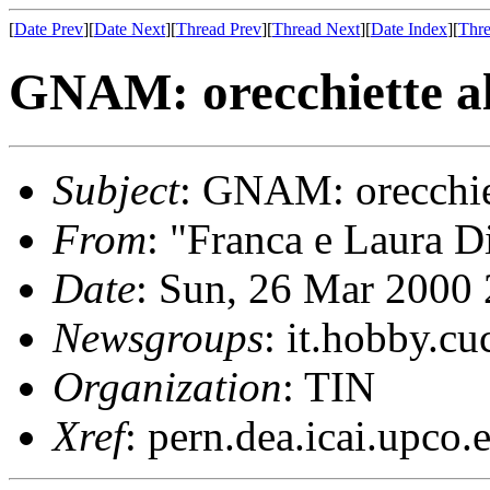
[
Date Prev
][
Date Next
][
Thread Prev
][
Thread Next
][
Date Index
][
Thre
GNAM: orecchiette a
Subject
: GNAM: orecchie
From
: "Franca e Laura D
Date
: Sun, 26 Mar 2000
Newsgroups
: it.hobby.cu
Organization
: TIN
Xref
: pern.dea.icai.upco.