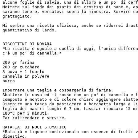
alcune foglie di salvia, una di alloro e un po' di cerf
Mettete sul fondo dei piatti dei crostini di pane e, ap
saranno tenere, versatevi sopra la minestra. Servire co
grattugiato.

Mi sembra una ricetta sfiziosa, anche se ridurrei drast
quantitativo di lardo.

BISCOTTINI DI NOVARA

*La ricetta è uguale a quella di oggi, l'unica differen
c'è un po' di cannella.*

200 gr farina

200 gr zucchero

3 uova + 1 tuorlo

cannella in polvere

burro

Imburrare una teglia e cospargerla di farina.

Sbattere le uova ed il rosso con un po' di cannella e l
composto è montato e di colore chiaro aggiungere sbatte
Riempire una tasca da pasticcere a bocchetta larga e li
teglia dei nastri lunghi 6-7 cm. Lasciar riposare 15 mi
180°C per 3 minuti.

Far raffreddare e servire.

RATAFIA' DI NOCI STOMATICO

*Ratafià = Liquore confezionato con essenze di frutti v
digestivo.
