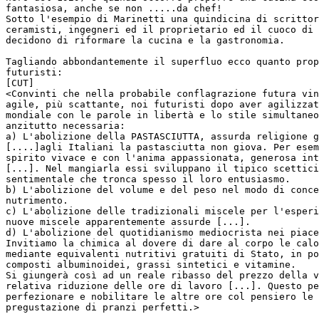
fantasiosa, anche se non .....da chef!

Sotto l'esempio di Marinetti una quindicina di scrittor
ceramisti, ingegneri ed il proprietario ed il cuoco di 
decidono di riformare la cucina e la gastronomia.

Tagliando abbondantemente il superfluo ecco quanto prop
futuristi:

[CUT]

<Convinti che nella probabile conflagrazione futura vin
agile, più scattante, noi futuristi dopo aver agilizzat
mondiale con le parole in libertà e lo stile simultaneo
anzitutto necessaria:

a) L'abolizione della PASTASCIUTTA, assurda religione g
[....]agli Italiani la pastasciutta non giova. Per esem
spirito vivace e con l'anima appassionata, generosa int
[...]. Nel mangiarla essi sviluppano il tipico scettici
sentimentale che tronca spesso il loro entusiasmo.

b) L'abolizione del volume e del peso nel modo di conce
nutrimento.

c) L'abolizione delle tradizionali miscele per l'esperi
nuove miscele apparentemente assurde [...].

d) L'abolizione del quotidianismo mediocrista nei piace
Invitiamo la chimica al dovere di dare al corpo le calo
mediante equivalenti nutritivi gratuiti di Stato, in po
composti albuminoidei, grassi sintetici e vitamine.

Si giungerà così ad un reale ribasso del prezzo della v
relativa riduzione delle ore di lavoro [...]. Questo pe
perfezionare e nobilitare le altre ore col pensiero le 
pregustazione di pranzi perfetti.>
