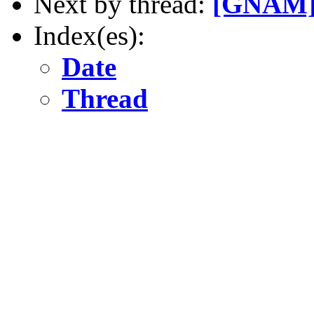
Next by thread:
[GNAM] 
Index(es):
Date
Thread