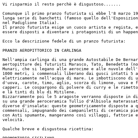
Vi risparmio il resto perchè è disgustoso.......

Comunque il primo pranzo futurista si ebbe l'8 marzo 19
lunga serie di banchetti (famoso quello dell'Esposizion
nel Padiglione Italia).

Il pranzo futurista esige un cuoco artista e regista, e
essere disposti a diventare i protagonisti di un happen
Ecco la descrizione fedele di un pranzo futurista:

PRANZO AEROPITTORICO IN CARLINGA

Nell'ampia carlinga di una grande Autostabile De Bernar
aertopitture dei futuristi Marasco, Tato, Benedetta (no
Munari, che si legano alle aerocime e alle nuvole dell'
1000 metri, i commensali liberano dai gusci intatti 5 a
elettricamente nell'acqua di mare. Le imbottiscono di u
d'uova, carote, timo, aglio, scorza di limone, uova e f
capperi. Le cospargono di polvere di curry e le rimetto
e là tinti di blu di Mitilene.

Bizzarramente poi le 5 aragoste verranno disposte in di
su una grande aeroceramica Tullio d'Albisola materassat
diverse d'insalata: queste geometricamente disposte a q
commensali, impugnando dei campaniletti di ceramica pie
con Asti spumante, mangeranno così villaggi, fattorie e
velocità.

Qualche breve e disgustosa ricettina:
