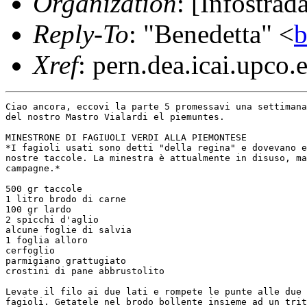
Organization
: [Infostrad
Reply-To
: "Benedetta" <
b
Xref
: pern.dea.icai.upco.
Ciao ancora, eccovi la parte 5 promessavi una settimana
del nostro Mastro Vialardi el piemuntes.

MINESTRONE DI FAGIUOLI VERDI ALLA PIEMONTESE

*I fagioli usati sono detti "della regina" e dovevano e
nostre taccole. La minestra è attualmente in disuso, ma
campagne.*

500 gr taccole

1 litro brodo di carne

100 gr lardo

2 spicchi d'aglio

alcune foglie di salvia

1 foglia alloro

cerfoglio

parmigiano grattugiato

crostini di pane abbrustolito

Levate il filo ai due lati e rompete le punte alle due 
fagioli. Getatele nel brodo bollente insieme ad un trit