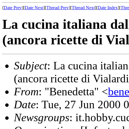
[
Date Prev
][
Date Next
][
Thread Prev
][
Thread Next
][
Date Index
][
Thre
La cucina italiana dal
(ancora ricette di Via
Subject
: La cucina italia
(ancora ricette di Vialardi
From
: "Benedetta" <
bene
Date
: Tue, 27 Jun 2000
Newsgroups
: it.hobby.cu