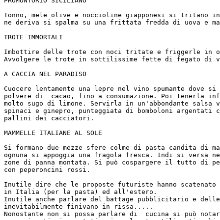
PROMONTORIO SICILIANO

Tonno, mele olive e noccioline giapponesi si tritano in
ne deriva si spalma su una frittata fredda di uova e ma
TROTE IMMORTALI

Imbottire delle trote con noci tritate e friggerle in o
Avvolgere le trote in sottilissime fette di fegato di v
A CACCIA NEL PARADISO

Cuocere lentamente una lepre nel vino spumante dove si 
polvere di  cacao, fino a consumazione. Poi tenerla inf
molto sugo di limone. Servirla in un'abbondante salsa v
spinaci e ginepro, punteggiata di bomboloni argentati c
pallini dei cacciatori.

MAMMELLE ITALIANE AL SOLE

Si formano due mezze sfere colme di pasta candita di ma
ognuna si appoggia una fragola fresca. Indi si versa ne
zone di panna montata. Si può cospargere il tutto di pe
con peperoncini rossi.

Inutile dire che le proposte futuriste hanno scatenato 
in Italia (per la pasta) ed all'estero.

Inutile anche parlare del battage pubblicitario e delle
inevitabilmente finivano in rissa.....

Nonostante non si possa parlare di  cucina si può notar