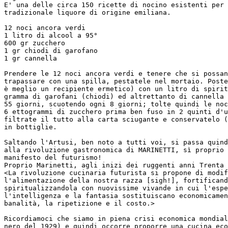
E' una delle circa 150 ricette di nocino esistenti per 
tradizionale liquore di origine emiliana.

12 noci ancora verdi

1 litro di alcool a 95°

600 gr zucchero

1 gr chiodi di garofano

1 gr cannella

Prendere le 12 noci ancora verdi e tenere che si possan
trapassare con una spilla, pestatele nel mortaio. Poste
è meglio un recipiente ermetico) con un litro di spirit
gramma di garofani (chiodi) ed altrettanto di cannella 
55 giorni, scuotendo ogni 8 giorni; tolte quindi le noc
6 ettogrammi di zucchero prima ben fuso in 2 quinti d'u
filtrate il tutto alla carta sciugante e conservatelo (
in bottiglie.

Saltando l'Artusi, ben noto a tutti voi, si passa quind
alla rivoluzione gastronomica di MARINETTI, sì proprio 
manifesto del futurismo!

Proprio Marinetti, agli inizi dei ruggenti anni Trenta 
<La rivoluzione cucinaria futurista si propone di modif
l'alimentazione della nostra razza [sigh!], fortificand
spiritualizzandola con nuovissime vivande in cui l'espe
l'intelligenza e la fantasia sostituiscano economicamen
banalità, la ripetizione e il costo.>

Ricordiamoci che siamo in piena crisi economica mondial
nero del 1929) e quindi occorre proporre una cucina eco