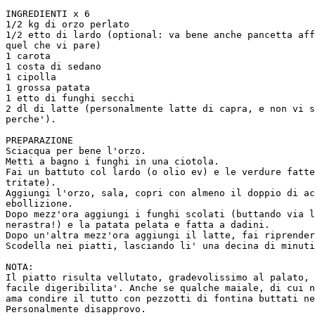
INGREDIENTI x 6

1/2 kg di orzo perlato

1/2 etto di lardo (optional: va bene anche pancetta aff
quel che vi pare)

1 carota

1 costa di sedano

1 cipolla

1 grossa patata

1 etto di funghi secchi

2 dl di latte (personalmente latte di capra, e non vi s
perche').

PREPARAZIONE

Sciacqua per bene l'orzo.

Metti a bagno i funghi in una ciotola.

Fai un battuto col lardo (o olio ev) e le verdure fatte
tritate).

Aggiungi l'orzo, sala, copri con almeno il doppio di ac
ebollizione.

Dopo mezz'ora aggiungi i funghi scolati (buttando via l
nerastra!) e la patata pelata e fatta a dadini.

Dopo un'altra mezz'ora aggiungi il latte, fai riprender
Scodella nei piatti, lasciando li' una decina di minuti
NOTA:

Il piatto risulta vellutato, gradevolissimo al palato, 
facile digeribilita'. Anche se qualche maiale, di cui n
ama condire il tutto con pezzotti di fontina buttati ne
Personalmente disapprovo.
