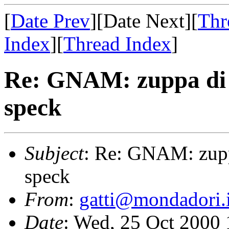
[
Date Prev
][Date Next][
Thr
Index
][
Thread Index
]
Re: GNAM: zuppa di o
speck
Subject
: Re: GNAM: zuppa
speck
From
:
gatti@mondadori.i
Date
: Wed, 25 Oct 2000