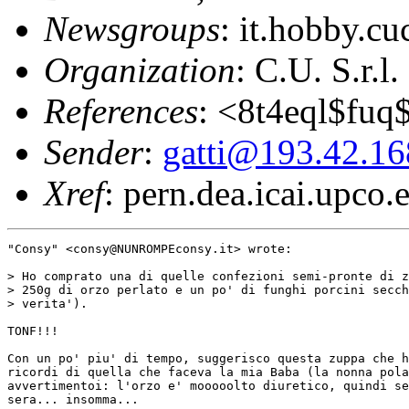
Newsgroups
: it.hobby.cu
Organization
: C.U. S.r.l
References
: <8t4eql$fuq
Sender
:
gatti@193.42.16
Xref
: pern.dea.icai.upco.
"Consy" <consy@NUNROMPEconsy.it> wrote:

> Ho comprato una di quelle confezioni semi-pronte di z
> 250g di orzo perlato e un po' di funghi porcini secch
> verita').

TONF!!!

Con un po' piu' di tempo, suggerisco questa zuppa che h
ricordi di quella che faceva la mia Baba (la nonna pola
avvertimentoi: l'orzo e' mooooolto diuretico, quindi se
sera... insomma...
