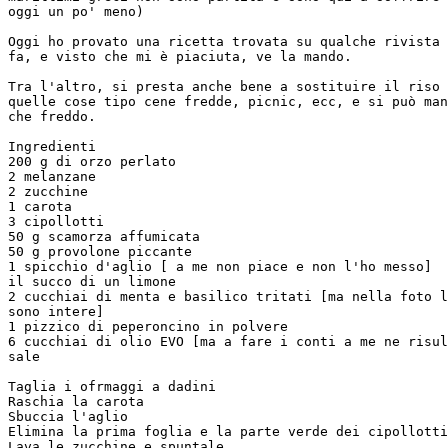
oggi un po' meno)

Oggi ho provato una ricetta trovata su qualche rivista 
fa, e visto che mi è piaciuta, ve la mando.

Tra l'altro, si presta anche bene a sostituire il riso 
quelle cose tipo cene fredde, picnic, ecc, e si può man
che freddo.

Ingredienti

200 g di orzo perlato

2 melanzane

2 zucchine

1 carota

3 cipollotti

50 g scamorza affumicata

50 g provolone piccante

1 spicchio d'aglio [ a me non piace e non l'ho messo]

il succo di un limone

2 cucchiai di menta e basilico tritati [ma nella foto l
sono intere]

1 pizzico di peperoncino in polvere

6 cucchiai di olio EVO [ma a fare i conti a me ne risul
sale

Taglia i ofrmaggi a dadini

Raschia la carota

Sbuccia l'aglio

Elimina la prima foglia e la parte verde dei cipollotti

Lava le zucchine e spuntale
