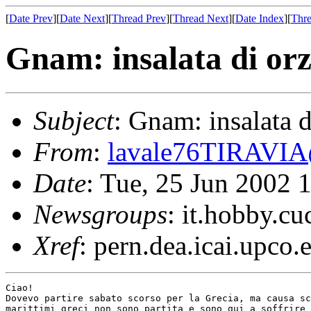
[
Date Prev
][
Date Next
][
Thread Prev
][
Thread Next
][
Date Index
][
Thre
Gnam: insalata di orz
Subject
: Gnam: insalata d
From
:
lavale76TIRAVIA@
Date
: Tue, 25 Jun 2002
Newsgroups
: it.hobby.cu
Xref
: pern.dea.icai.upco
Ciao!

Dovevo partire sabato scorso per la Grecia, ma causa sc
marittimi greci non sono partita e sono qui a soffrire 