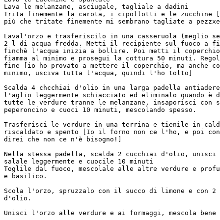
Lava le melanzane, asciugale, tagliale a dadini

Trita finemente la carota, i cipollotti e le zucchine [
più che tritate finemente mi sembrano tagliate a pezzxe
Laval'orzo e trasferiscilo in una casseruola (meglio se
2 l di acqua fredda. Metti il recipiente sul fuoco a fi
finchè l'acqua inizia a bollire. Poi metti il coperchio
fiamma al minimo e prosegui la cottura 50 minuti. Regol
fine [io ho provato a mettere il coperchio, ma anche co
minimo, usciva tutta l'acqua, quindi l'ho tolto]

Scalda 4 chcchiai d'olio in una larga padella antiadere
l'aglio leggermente schiacciato ed eliminalo quando è d
tutte le verdure tranne le melanzane, insaporisci con s
peperoncino e cuoci 10 minuti, mescolando spesso.

Trasferisci le verdure in una terrina e tienile in cald
riscaldato e spento [Io il forno non ce l'ho, e poi con
direi che non ce n'è bisogno!]

Nella stessa padella, scalda 2 cucchiai d'olio, unisci 
salale leggermente e cuocile 10 minuti

Toglile dal fuoco, mescolale alle altre verdure e profu
e basilico.

Scola l'orzo, spruzzalo con il succo di limone e con 2 
d'olio.

Unisci l'orzo alle verdure e ai formaggi, mescola bene 