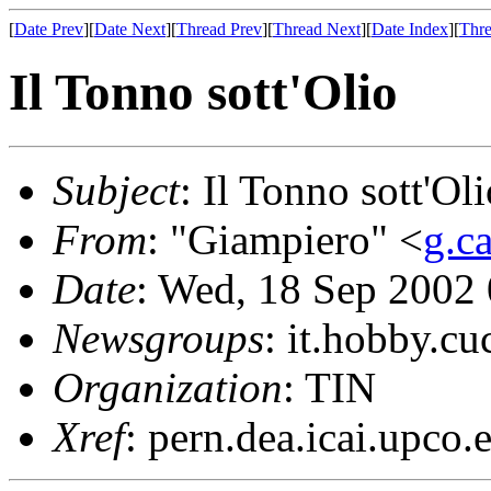
[
Date Prev
][
Date Next
][
Thread Prev
][
Thread Next
][
Date Index
][
Thre
Il Tonno sott'Olio
Subject
: Il Tonno sott'Ol
From
: "Giampiero" <
g.c
Date
: Wed, 18 Sep 200
Newsgroups
: it.hobby.cu
Organization
: TIN
Xref
: pern.dea.icai.upco