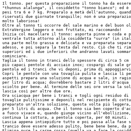
Il tonno. per questa preparazione il tonno ha da essere
"thunnus alalunga", il cosiddetto "tonno bianco"; ed è 
pesi tra 6 e 7 kg. Preparalo a metà dell'autunno, quand
riservati due giornate tranquille; non è una preparazio
molto laboriosa!

Oltre al tonno ti occorre del sale marino e del buon ol
ExtraVergine leggero e non fruttato, mi raccomando!

Inizia col macellare il tonno: asporta pinne e coda e p
ventrale tutta attorno alla cosiddetta "surra" (in ital
una parte molto grassa e delicata e va preparata separa
adesso, e poi separa la testa dal resto. Ciò che ti rim
superiori ed i due inferiori che andranno lavati sommar
cominciare.

Taglia il tonno in tranci dello spessore di circa 5 cm 
più capaci pentole di acciaio inox; cospargi di sale gr
pentola ed i tranci che vi deponi, prima di appoggiarvi
Copri le pentole con una tovaglia pulita e lascia lì pe
aspetti prepara una soluzione di acqua e sale, in ragio
per litro di acqua; dovrebbero bastare 2 litri d'acqua 
sciolto per bene. Al termine delle sei ore versa la sol
lascia così per altre due ore.

Ora sciacqua per bene i tranci e togli ogni residuo di 
tovaglie pulitissime e deponili nel recipiente di cottu
preparato un'altra soluzione, questa volta più leggera,
per 5 litri di acqua. Che il tonno sia ben coperto d'ac
a fuoco vivace e, quando giunge vicino all'ebollizione,
continua la cottura, a pentola coperta, per 60 minuti.

Lascia appena intiepidire tutto e poi passa alla fase s
trancio deve essere adesso pulito, bene bene bene, da p
Elimina pure la carne rossa (quella va a fare la cosidd