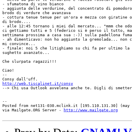
- sfumatona di vino bianco

- aggiunta delle verdurine, del concentrato di pomodoro
brodo di verdure che avanzava

- cottura tenue tenue per un'ora e mezza con giratine o
di brodo....

- alle 12:45 tornano i miei dal mercato... "mmm che odo
ci gettiamo tutti e 5 (federico si è perso il tutto, ma
settimana prossima a casa sua :-)) sulla padellona fuma
- ah dimenticavo: non ho aggiunto la gremolada... non c
mi convince...

- finale: noi 5 che litighiamo su chi fa per ultimo la 
sughetto avanzato...

Che slurpata ragazzi!!!

Ciao!

--

http://web.tiscalinet.it/consy
--> Chi usa Outlook avvelena anche te. Digli di smetter
--

Posted from net131-030.mclink.it [195.110.131.30] (may 
via Mailgate.ORG Server - 
http://www.mailgate.org