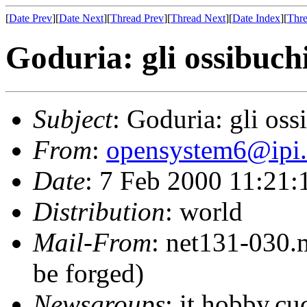
[
Date Prev
][
Date Next
][
Thread Prev
][
Thread Next
][
Date Index
][
Thre
Goduria: gli ossibuchi
Subject
: Goduria: gli oss
From
:
opensystem6@ipi.
Date
: 7 Feb 2000 11:21
Distribution
: world
Mail-From
: net131-030.
be forged)
Newsgroups
: it.hobby.cu