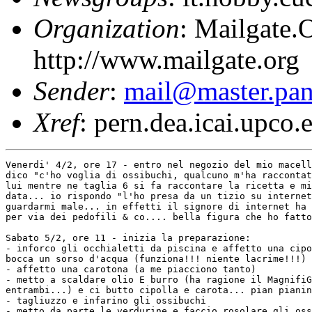
Organization
: Mailgate.
http://www.mailgate.org
Sender
:
mail@master.pan
Xref
: pern.dea.icai.upco.
Venerdi' 4/2, ore 17 - entro nel negozio del mio macell
dico "c'ho voglia di ossibuchi, qualcuno m'ha raccontat
lui mentre ne taglia 6 si fa raccontare la ricetta e mi
data... io rispondo "l'ho presa da un tizio su internet
guardarmi male... in effetti il signore di internet ha 
per via dei pedofili & co.... bella figura che ho fatto
Sabato 5/2, ore 11 - inizia la preparazione:

- inforco gli occhialetti da piscina e affetto una cipo
bocca un sorso d'acqua (funziona!!! niente lacrime!!!)

- affetto una carotona (a me piacciono tanto)

- metto a scaldare olio E burro (ha ragione il MagnifiG
entrambi...) e ci butto cipolla e carota... pian pianin
- tagliuzzo e infarino gli ossibuchi

- metto da parte le verdurine e faccio rosolare gli oss