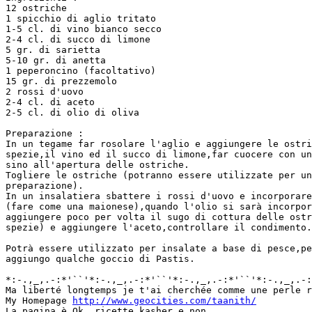
12 ostriche

1 spicchio di aglio tritato

1-5 cl. di vino bianco secco

2-4 cl. di succo di limone

5 gr. di sarietta

5-10 gr. di anetta

1 peperoncino (facoltativo)

15 gr. di prezzemolo

2 rossi d'uovo

2-4 cl. di aceto

2-5 cl. di olio di oliva

Preparazione :

In un tegame far rosolare l'aglio e aggiungere le ostri
spezie,il vino ed il succo di limone,far cuocere con un
sino all'apertura delle ostriche.

Togliere le ostriche (potranno essere utilizzate per un
preparazione).

In un insalatiera sbattere i rossi d'uovo e incorporare
(fare come una maionese),quando l'olio si sarà incorpor
aggiungere poco per volta il sugo di cottura delle ostr
spezie) e aggiungere l'aceto,controllare il condimento.

Potrà essere utilizzato per insalate a base di pesce,pe
aggiungo qualche goccio di Pastis.

*:-.,_,.-:*'``'*:-.,_,.-:*'``'*:-.,_,.-:*'``'*:-.,_,.-:
Ma liberté longtemps je t'ai cherchée comme une perle r
My Homepage 
http://www.geocities.com/taanith/
La pagina è Ok. ricette kasher e non.
