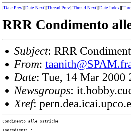
[
Date Prev
][
Date Next
][
Thread Prev
][
Thread Next
][
Date Index
][
Thre
RRR Condimento alle
Subject
: RRR Condimento
From
:
taanith@SPAM.fra
Date
: Tue, 14 Mar 2000
Newsgroups
: it.hobby.cu
Xref
: pern.dea.icai.upco.
Condimento alle ostriche

Ingredienti :
