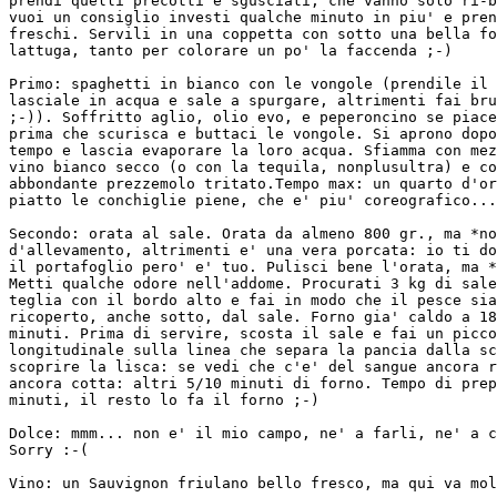
prendi quelli precotti e sgusciati, che vanno solo ri-b
vuoi un consiglio investi qualche minuto in piu' e pren
freschi. Servili in una coppetta con sotto una bella fo
lattuga, tanto per colorare un po' la faccenda ;-)

Primo: spaghetti in bianco con le vongole (prendile il 
lasciale in acqua e sale a spurgare, altrimenti fai bru
;-)). Soffritto aglio, olio evo, e peperoncino se piace
prima che scurisca e buttaci le vongole. Si aprono dopo
tempo e lascia evaporare la loro acqua. Sfiamma con mez
vino bianco secco (o con la tequila, nonplusultra) e co
abbondante prezzemolo tritato.Tempo max: un quarto d'or
piatto le conchiglie piene, che e' piu' coreografico...

Secondo: orata al sale. Orata da almeno 800 gr., ma *no
d'allevamento, altrimenti e' una vera porcata: io ti do
il portafoglio pero' e' tuo. Pulisci bene l'orata, ma *
Metti qualche odore nell'addome. Procurati 3 kg di sale
teglia con il bordo alto e fai in modo che il pesce sia
ricoperto, anche sotto, dal sale. Forno gia' caldo a 18
minuti. Prima di servire, scosta il sale e fai un picco
longitudinale sulla linea che separa la pancia dalla sc
scoprire la lisca: se vedi che c'e' del sangue ancora r
ancora cotta: altri 5/10 minuti di forno. Tempo di prep
minuti, il resto lo fa il forno ;-)

Dolce: mmm... non e' il mio campo, ne' a farli, ne' a c
Sorry :-(

Vino: un Sauvignon friulano bello fresco, ma qui va mol