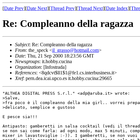
[
Date Prev
][
Date Next
][
Thread Prev
][
Thread Next
][
Date Index
][
Thre
Re: Compleanno della ragazza
Subject
: Re: Compleanno della ragazza
From
: the_speck <
il_grasso@hotmail.com
>
Date
: Thu, 21 Sep 2000 18:23:56 GMT
Newsgroups
: it.hobby.cucina
Organization
: [Infostrada]
References
: <8qdcvt$ll1$1@fe1.cs.interbusiness.it>
Xref
: pern.dea.icai.upco.es it.hobby.cucina:29665
"ALTHEA DIGITAL PRESS S.r.l." <adp@aruba.it> wrote:

>Salve,

>fra poco è il compleanno della mia girl.. vorrei prepa
>delicato, semplice e gustoso

E pesce sia!!!

Antipasto: gamberetti in salsa cocktail (vedi il thread
se non sai come farla: ad ogni modo, max 5 minuti, comp
mixer in lavastoviglie :-)). I gamberetti, se non vuoi 