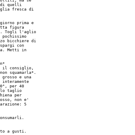
olliti, ma se

di quelli

glia fresca di

giorno prima e

tta figura

. Togli l'aglio

 pochissimo

zo bicchiere di

spargi con

a. Metti in

n*

 il consiglio,

non squamarla*.

 grosso e una

 interamente

0°, per 40

lo taglio

hiena per

osso, non e'

arazione: 5

onsumarli.

to a gusti.
