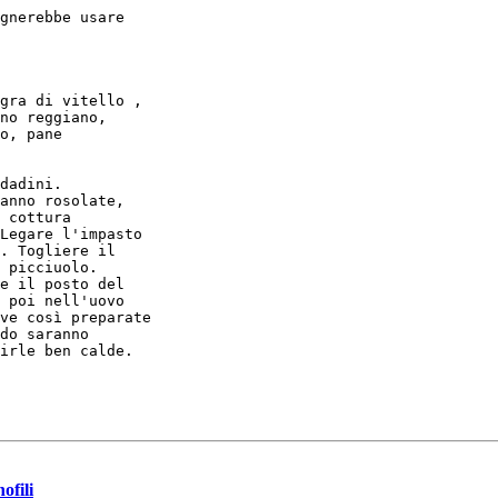
gnerebbe usare

gra di vitello ,

no reggiano,

o, pane

dadini.

anno rosolate,

 cottura

Legare l'impasto

. Togliere il

 picciuolo.

e il posto del

 poi nell'uovo

ve così preparate

do saranno

irle ben calde.

ofili