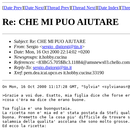
[
Date Prev
][
Date Next
][
Thread Prev
][
Thread Next
][
Date Index
][
Thre
Re: CHE MI PUO AIUTARE
Subject
: Re: CHE MI PUO AIUTARE
From
: Sergio <
sergio_digiorgi@tin.it
>
Date
: Mon, 16 Oct 2000 22:14:02 +0200
Newsgroups
: it.hobby.cucina
References
: <83BG5.705$Bc3.11884@amsnews03.chello.com
Reply-To
:
sergio.digiorgi@tin.it
Xref
: pern.dea.icai.upco.es it.hobby.cucina:33190
On Mon, 16 Oct 2000 11:17:28 GMT, "Sylvia" <sylvianasr@
>Grazie a voi due. Esatto, mia figlia dice che forse er
>cosa c'èra ma dice che erano buone.

Tua figlia e' una buongustaia. 

La ricetta non e' mia ed e' stata postata da Stefi qual
buona. Premetto che la cosa piu' difficile da trovare s
salamoia della qualita' ascolana che sono molto grosse.

Ed ecco la ricetta:
