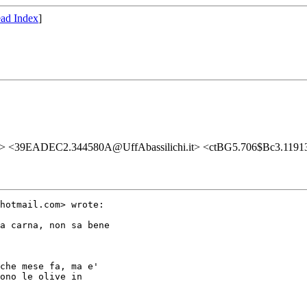
ad Index
]
> <39EADEC2.344580A@UffAbassilichi.it> <ctBG5.706$Bc3.1191
hotmail.com> wrote:

a carna, non sa bene

che mese fa, ma e'

ono le olive in
