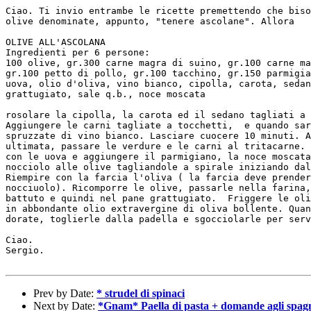
Ciao. Ti invio entrambe le ricette premettendo che biso
olive denominate, appunto, "tenere ascolane". Allora

OLIVE ALL'ASCOLANA

Ingredienti per 6 persone:

100 olive, gr.300 carne magra di suino, gr.100 carne ma
gr.100 petto di pollo, gr.100 tacchino, gr.150 parmigia
uova, olio d'oliva, vino bianco, cipolla, carota, sedan
grattugiato, sale q.b., noce moscata

rosolare la cipolla, la carota ed il sedano tagliati a 
Aggiungere le carni tagliate a tocchetti,  e quando sar
spruzzate di vino bianco. Lasciare cuocere 10 minuti. A
ultimata, passare le verdure e le carni al tritacarne. 
con le uova e aggiungere il parmigiano, la noce moscata
nocciolo alle olive tagliandole a spirale iniziando dal
Riempire con la farcia l'oliva ( la farcia deve prender
nocciuolo). Ricomporre le olive, passarle nella farina,
battuto e quindi nel pane grattugiato.  Friggere le oli
in abbondante olio extravergine di oliva bollente. Quan
dorate, toglierle dalla padella e sgocciolarle per serv
Ciao.

Sergio.

Prev by Date:
* strudel di spinaci
Next by Date:
*Gnam* Paella di pasta + domande agli spagn