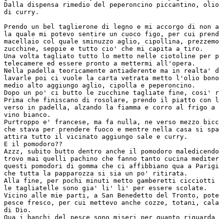
Dalla dispensa rimedio del peperoncino piccantino, olio
di curry.

Prendo un bel taglierone di legno e mi accorgo di non a
la quale mi potevo sentire un cuoco figo, per cui prend
macellaio col quale sminuzzo aglio, cipollina, prezzemo
zucchine, seppie e tutto cio' che mi capita a tiro.

Una volta tagliato tutto lo metto nelle ciotoline per p
telecamere ed essere pronto a mettermi all'opera.

Nella padella teoricamente antiaderente ma in realta' d
lavarle poi ci vuole la carta vetrata metto l'olio bono
medio alto aggiungo aglio, cipolla e peperoncino.

Dopo un po' ci butto le zucchine tagliate fine, cosi' r
Prima che finiscano di rosolare, prendo il piatto con l
verso in padella, alzando la fiamma e corro al frigo a 
vino bianco.

Purtroppo e' francese, ma fa nulla, ne verso mezzo bicc
che stava per prendere fuoco e mentre nella casa si spa
attira tutto il vicinato aggiungo sale e curry.

E il pomodoro??

Azzz, subito butto dentro anche il pomodoro maledicendo
trovo mai quelli pachino che fanno tanto cucina mediter
questi pomodori di gomma che ci affibbiano qua a Parigi
che tutta la papparozza si sia un po' ritirata.

Alla fine, per pochi minuti metto gamberetti cicciotti 
le tagliatelle sono gia' li' li' per essere scolate.

Vicino alle mie parti, a San Benedetto del Tronto, pote
pesce fresco, per cui mettevo anche cozze, totani, cala
di Dio.

Qua i banchi del pesce sono miseri per quanto riguarda 