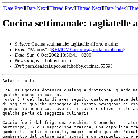
[
Date Prev
][
Date Next
][
Thread Prev
][
Thread Next
][
Date Index
][
Thre
Cucina settimanale: tagliatelle 
Subject
: Cucina settimanale: tagliatelle all'orto marino
From
: "Maurus" <
REMOVE-maurus@rocketmail.com
>
Date
: Sun, 6 Oct 2002 18:36:41 +0200
Newsgroups
: it.hobby.cucina
Xref
: pern.dea.icai.upco.es it.hobby.cucina:155598
Salve a tutti.

Era una uggiosa domenica qualunque d'ottobre, quando mi
qualche danno in cucina.

Forte (!) del fatto di aver seguito qualche puntata del
di seguire qualche messaggio di questo newsgroup di Vis
quando mia nonna cucinava il timballo e olive fritte as
qualche perla di saggezza culinaria.

Caccio fuori dal frigo una zucchina, 3 pomodorini matur
purtroppo), 2 o 3 seppioline fresche, una cipollina fre
gamberetti belli cicciotti, magari anche qualche "cical
gamberetto dal colore piu' scuro) e un cespuglio di pre