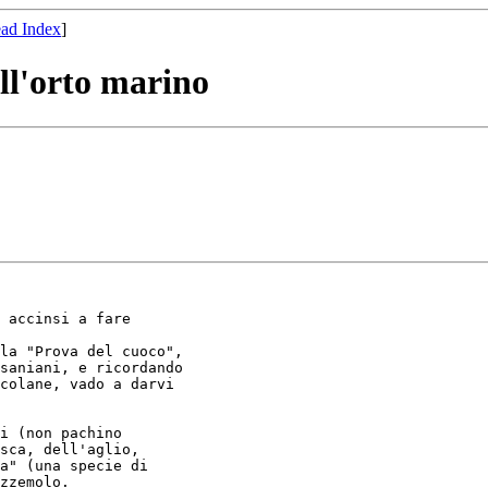
ad Index
]
all'orto marino
 accinsi a fare

la "Prova del cuoco",

saniani, e ricordando

colane, vado a darvi

i (non pachino

sca, dell'aglio,

a" (una specie di

zzemolo.
