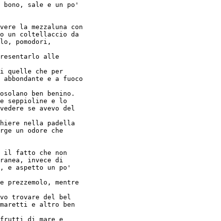
 bono, sale e un po'

vere la mezzaluna con

o un coltellaccio da

lo, pomodori,

resentarlo alle

i quelle che per

 abbondante e a fuoco

osolano ben benino.

e seppioline e lo

vedere se avevo del

hiere nella padella

rge un odore che

 il fatto che non

ranea, invece di

, e aspetto un po'

e prezzemolo, mentre

vo trovare del bel

maretti e altro ben

frutti di mare e
