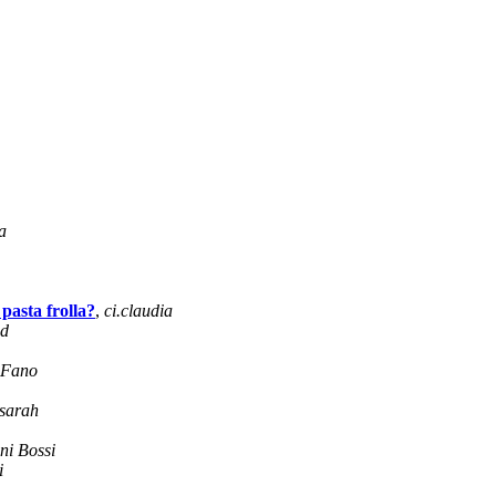
a
 pasta frolla?
,
ci.claudia
ad
 Fano
sarah
ni Bossi
i