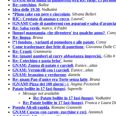
GNAM torta salata di gamberetti (era Re: Help! 15 persone 
Re: cotechino
,
Balloz
Idea delle 19,30
,
Vodkatini
*Plum cake con pere e cioccolato
,
Silvana Belleri
RIC: Crostata di ananas e cocco
,
LauraC
[GNAM] Code di gamberoni con asparagi e salsa d'aranci
Re: Salsa verde
,
marco, il Padre
[lungo] mannaggia, che diventero' tra qualche anno?
,
Cons
Re: lingua
,
Bruna
[*] fonduta - varianti al pomodoro e alle patate
,
Consy
Come trasformare due fette di panettone
,
Giovanna Dalle C
Re: Crauti
,
Gianmaria
Re: [gnam] gamberi al curry abbastanza imprecisi.
,
Gillo #
Re: Cotechino e pasta brise'
,
kunta
GNAM: Zuppa di patate e carciofi
,
Eunice...alias
GNAM: Vermicelli con i carciofi
,
Eunice...alias
GNAM: branzino e verdurone
,
daniela
Re: gnam Pan d'anice era Torte senza latte
,
Bruna
[GNAM] Pizza dei 100 giorni :-)
,
Angina Pectoris®
Patate bollite in 17 fasi (lungo)
,
Superelle
Message not available
Re: Patate bollite in 17 fasi (lungo)
,
Vodkatini
Re: Patate bollite in 17 fasi (lungo)
,
Franca e Laura D
Pseudo Ali-oli rapida
,
Romano Giannetti
GNAM Cuscus con carote, zucchine e ceci
,
AnninnA