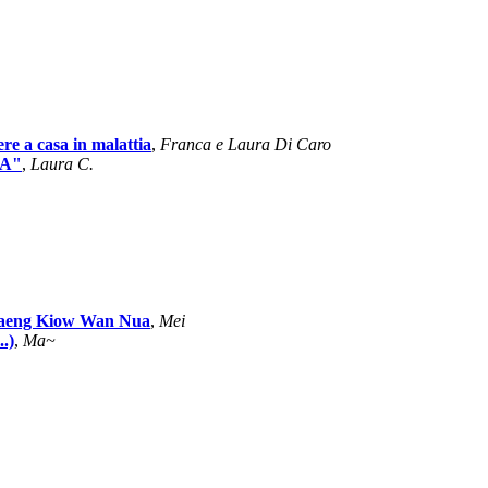
ere a casa in malattia
,
Franca e Laura Di Caro
CA"
,
Laura C.
- Gaeng Kiow Wan Nua
,
Mei
.)
,
Ma~