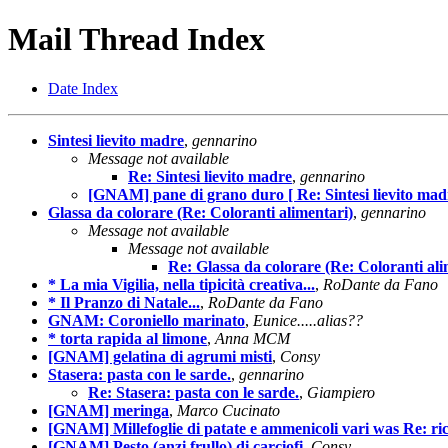
Mail Thread Index
Date Index
Sintesi lievito madre
,
gennarino
Message not available
Re: Sintesi lievito madre
,
gennarino
[GNAM] pane di grano duro [ Re: Sintesi lievito mad
Glassa da colorare (Re: Coloranti alimentari)
,
gennarino
Message not available
Message not available
Re: Glassa da colorare (Re: Coloranti ali
* La mia Vigilia, nella tipicità creativa...
,
RoDante da Fano
* Il Pranzo di Natale...
,
RoDante da Fano
GNAM: Coroniello marinato
,
Eunice.....alias??
* torta rapida al limone
,
Anna MCM
[GNAM] gelatina di agrumi misti
,
Consy
Stasera: pasta con le sarde.
,
gennarino
Re: Stasera: pasta con le sarde.
,
Giampiero
[GNAM] meringa
,
Marco Cucinato
[GNAM] Millefoglie di patate e ammenicoli vari was Re: rice
[GNAM] Pesto (anzi frullo) di carciofi
,
Consy