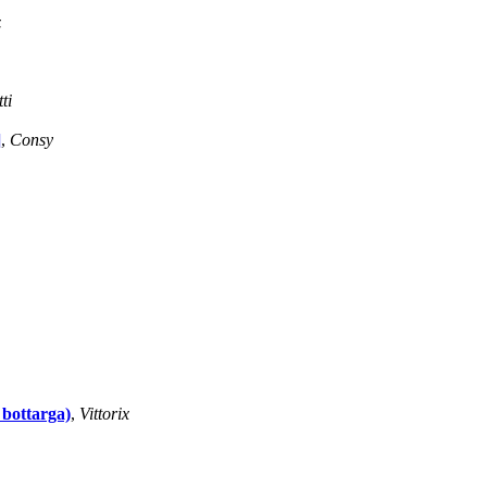
z
ti
]
,
Consy
 bottarga)
,
Vittorix