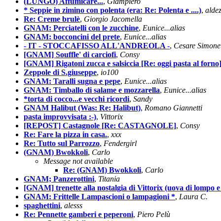
(LUNGO) Affumicare...
,
Giampiero
* Seppie in zimino con polenta (era: Re: Polenta e ....)
,
alde
Re: Creme brulè
,
Giorgio Jacomella
GNAM: Perciatelli con le zucchine
,
Eunice...alias
GNAM: bocconcini del prete
,
Eunice...alias
- IT - STOCCAFISSO ALL'ANDREOLA -
,
Cesare Simonet
[GNAM] Souffle' di carciofi
,
Consy
[GNAM] Rigatoni zucca e salsiccia [Re: oggi pasta al forno
Zeppole di S.giuseppe
,
io100
GNAM: Taralli sugna e pepe
,
Eunice...alias
GNAM: Timballo di salame e mozzarella
,
Eunice...alias
*torta di cocco...e vecchi ricordi
,
Sandy
GNAM Halibut (Was: Re: Halibut)
,
Romano Giannetti
pasta improvvisata :-)
,
Vittorix
[REPOST] Castagnole [Re: CASTAGNOLE]
,
Consy
Re: Fare la pizza in casa.
,
xxx
Re: Tutto sul Parrozzo
,
Fendergirl
(GNAM) Bwokkoli
,
Carlo
Message not available
Re: (GNAM) Bwokkoli
,
Carlo
GNAM; Panzerottini
,
Titania
[GNAM] trenette alla nostalgia di Vittorix (uova di lompo e
GNAM: Frittelle Lampascioni o lampagioni *
,
Laura C.
spaghettini
,
alesss
Re: Pennette gamberi e peperoni
,
Piero Pelù