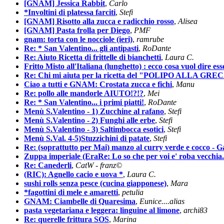
[GNAM] Jessica Rabbit
,
Carlo
*Involtini di platessa farciti
,
Stefi
[GNAM] Risotto alla zucca e radicchio rosso
,
Alisea
[GNAM] Pasta frolla per Diego
,
PMF
gnam: torta con le nocciole (ieri)
,
ramrube
Re: * San Valentino... gli antipasti
,
RoDante
Re: Aiuto Ricetta di frittelle di bianchetti
,
Laura C.
Fritto Misto all'Italiana (lunghetto) : ecco cosa vuol dire ess
Re: Chi mi aiuta per la ricetta del "POLIPO ALLA GRE
Ciao a tutti e GNAM: Crostata zucca e fichi
,
Manu
Re: pollo alle mandorle AIUTO!?!?
,
Mei
Re: * San Valentino... i primi piatti!
,
RoDante
Menù S.Valentino - 1) Zucchine al rafano
,
Stefi
Menù S.Valentino - 2) Funghi alle erbe
,
Stefi
Menù S.Valentino - 3) Saltimbocca esotici
,
Stefi
Menù S.Val. 4-5)Stuzzichini di patate
,
Stefi
Re: (soprattutto per Mai) manzo al curry verde e cocco 
Zuppa imperiale (EraRe: Lo so che per voi e' roba vecchia..
Re: Canederli
,
CatW - franz©
(RIC): Agnello cacio e uova *
,
Laura C.
sushi rolls senza pesce (cucina giapponese)
,
Mara
*fagottini di mele e amaretti
,
petulia
GNAM: Ciambelle di Quaresima
,
Eunice....alias
pasta vegetariana e leggera: linguine al limone
,
archi83
Re: querelle frittura SOS
,
Marina