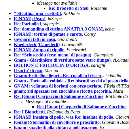
Message not available
Re: Brodetto di Stefi
,
RoDante
* Strutto... una ricetta!!!
,
RoDante
[GNAM]: Pearà
,
laSerpe
Re: Parboiled
,
superpic
Re: domandina di cucina ANATRA 3 GNAM
,
keba
[GNAM]: tortino di patate e carote
,
Consy
savoiardi fatti in casa
,
GiovanniN
Knederlech (Canederli)
,
GiovanniN
[GNAM] Zuppa di cipolle
,
Fendergirl
Re: *Sciusceddu (era: menu' di pasqua)
,
Giampiero
Gnam - Giardiniera di verdure sotto vetro (lungo)
,
ci.claudi
BOLHON E FRICIULIN D'ORTIGA
,
carughi
Il sartu' di riso
,
Marina
Gnam: Frittelline liguri - Re: cuculli o frisceu
,
ci.claudia
Gnam - Torta alla robiola - Re: biscotti secchi al posto della
GNAM: vellutata di borlotti con orzo perlato
,
T'Ryla di T'S
gnam: ziti spezzati con zucchine e ricotta pecorina
,
Mara
Re: [Gnam] Carpaccio di Salmone e Zucchine
,
RoDante da
Message not available
Re: [Gnam] Carpaccio di Salmone e Zucchine
,
Re: I Bianchetti
,
RoDante da Fano
[GNAM] Insalata di pollo, was Re: insalata di pollo
,
Giovan
[Gnam] Sformatini di cavolfiore e prosciutto
,
Giovanni Boss
[gnam] spaghetti alla chitarra agli asparagi
,
lcr