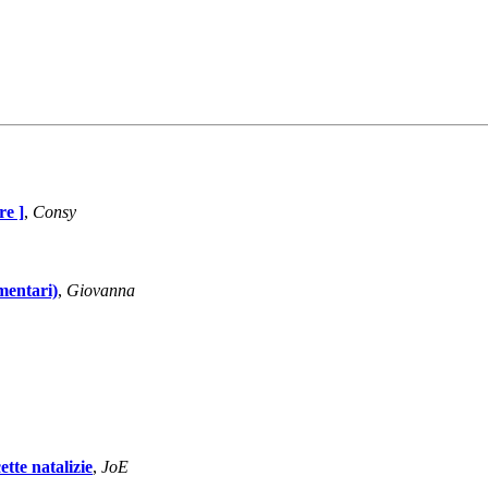
re ]
,
Consy
mentari)
,
Giovanna
tte natalizie
,
JoE