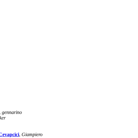
,
gennarino
ker
Cevapcici
,
Giampiero