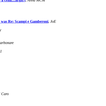
a cena....argh!)
,
Anna MCM
a was Re: Scampi e Gamberoni
,
JoE
y
arbonare
 1
i Caro