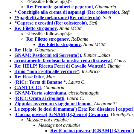
<Possible follow-up(s)>
Re: Pennette gamberi e peperoni
,
Gianmaria
* Conchiglie alla crema di asparagi (Re: colesterolo)
,
Stefi
*Spaghetti alle melanzane (Re: colesterolo)
,
Stefi
*Caprese e crostini (Re: colesterolo)
,
Stefi
Re: Filetto strogonov
,
Anna MCM
<Possible follow-up(s)>
Re: Filetto strogonov
,
RoDante
Re: Filetto strogonov
,
Anna MCM
Re: Help
,
Gianmaria
GNAM: Pasticcini (di Sorrento?)
,
Eunice....alias
accostamento favoloso: la nostra cena di stasera!
,
Consy
Re: HELP! Ricetta Ferri di Cavallo Wanted!
,
Titania
il mio "non risotto alle verdure"
,
Insubrico
Re: Rose fritte
,
Ma~
(RIC): Torta di Banane *
,
Laura C.
CANTUCCI
,
Gianmaria
GNAM-Torta salernitana
,
ciccioformaggio
(RIC): Orata ai cipollotti
,
Laura C.
Zippulas ovvero un viaggio nel tempo.
,
Allegrone!!!
Le zeppole (le dosi di mamma') Era: Re: dissalare i capperi
[Cucina povera] [GNAM] [3,2 euro] Cevapcici
,
DorothyPar
Message not available
Message not available
Re: [Cucina povera] [GNAM] [3,2 euro] 