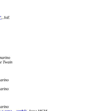
"
,
JoE
narino
ce Twain
arino
arino
arino