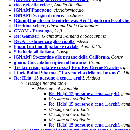
ciao e ricetta veloce
,
Amelia Ameliae
[GNAM]Panettone
,
ciccioformaggio
[GNAM] Scrigni di mare
,
Cactaceo
[Gnam] fagioli con le cotiche was Re: "fagioli con le cotiche
Ricettina veloce
,
Giovanna Dalle Carbonare
GNAM - Frustingo
,
Stefi
Re: Gamberi
,
Gianmaria Fontana di Sacculmino
Re: Arrosto senza agli o cipolla
,
Alisea
[gnam] tortino di patate e caviale
,
Anna MCM
* Fabada all'italiana
,
Consy
[GNAM] Spezzatino alle prugne della California
,
Consy
gnam: Cioccolatini ripieni all'arancia
,
Bruna
Tiella di riso, patate e cozze ( Era: Re: Creme Fraiche)
,
gen
Libri. Bulbul Sharma, "La vendetta della melanzana"
,
Ali
Re: Help! 15 persone a cena....argh!
,
Andrea
Message not available
Message not available
Re: Help! 15 persone a cena....argh!
,
genn
Message not available
Re: Help! 15 persone a cena....argh!
,
genn
Message not available
Message not available
Message not available
Re: Help! 15 persone a cena....argh!
,
genn