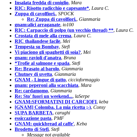
Insalata fredda di coniglio
,
Mara
RIC: Risotto radicchio e capesante*
,
Laura C.
Zuppa di cavolfiori.
,
SPOCK
Re: Zuppa di cavolfiori.
,
Gianmaria
gnam:alici arraganate
,
io100
RIC: Carpaccio di polpo (un vecchio thread) **
,
Laura C.
Crostata di mele alla crema
,
Laura C.
RIC thailandese facile
,
Mei
Tempesta su Bombay
,
Stefi
Vi piaciono gli spaghetti di soia?
,
Mei
gnam: ravioli d'anatra
,
Bruna
*Trofie al salmone e spada
,
Stefi
Re: Brasato al barolo
,
Gianmaria
Chutney di uvetta
,
Gianmaria
GNAM - Lingue di gatto
,
ciccioformaggio
gnam: peperoni alla scacchiata
,
Mara
Re: cardamomo
,
Gianmaria
Re: Sto' fuori un weekend...
,
laSerpe
GNAM:SFORMATINI DI CARCIOFI
,
keba
[GNAM] Colomba. La mia ricetta ;-)
,
Consy
SUPA BARBETA
,
carughi
essiccazione pasta
,
PMF
GNAM: quickbread al caffe'
,
Keba
Brodetto di Stefi
,
Stefi
Message not available